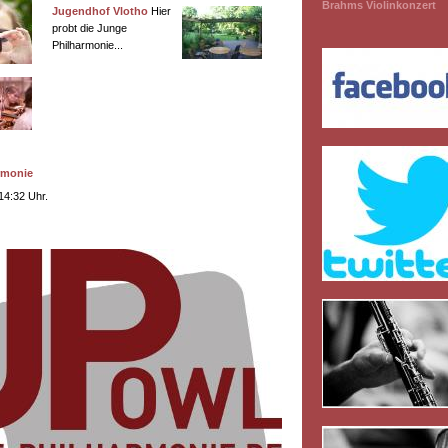
Brahms Violinkonzert
Jugendhof Vlotho
Hier
probt die Junge
Philharmonie...
rmonie
14:32 Uhr.