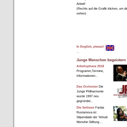
Arbeit!
(Rechts auf die Grafik klicken, um di
sehen)
In English, please!
...
Junge Menschen begeistern f
Arbeitsphase 2018
Programm,Termine,
Informationen...
Das Orchester
Die
Junge Philharmonie
wurde 1997 neu
gegründet...
Die Solisten
Farida
Rustamova ist
Stipendiatin der Yehudi
Menuhin Stiftung ...