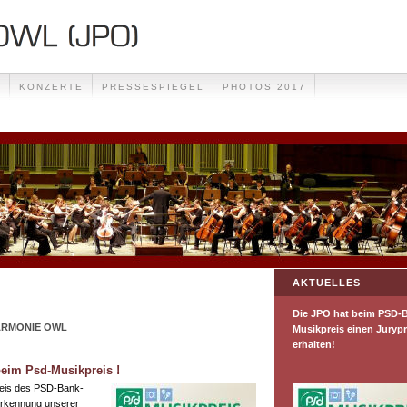
T
KONZERTE
PRESSESPIEGEL
PHOTOS 2017
AKTUELLES
Die JPO hat beim PSD-
LHARMONIE OWL
Musikpreis einen Jurypr
erhalten!
beim Psd-Musikpreis !
reis des PSD-Bank-
erkennung unserer