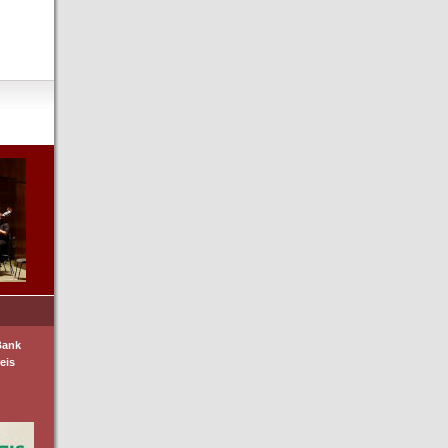
Bank
eis