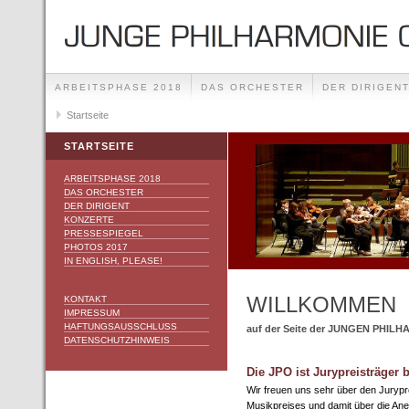
ARBEITSPHASE 2018
DAS ORCHESTER
DER DIRIGEN
IN ENGLISH, PLEASE!
Startseite
STARTSEITE
ARBEITSPHASE 2018
DAS ORCHESTER
DER DIRIGENT
KONZERTE
PRESSESPIEGEL
PHOTOS 2017
IN ENGLISH, PLEASE!
WILLKOMMEN
KONTAKT
IMPRESSUM
HAFTUNGSAUSSCHLUSS
auf der Seite der JUNGEN PHI
DATENSCHUTZHINWEIS
Die JPO ist Jurypreisträger 
Wir freuen uns sehr über den Juryp
Musikpreises und damit über die An