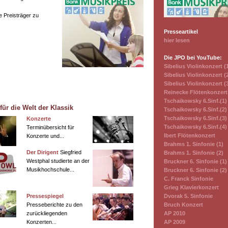
e Preisträger zu
Presseartikel
hier lesen
Die JPO bei YouTube:
Sibelius Violinkonzert (
Sibelius Violinkonzert (
Sibelius Violinkonzert (
Reinecke Flötenkonzert
Tschaikowsky 6.Sinf.(1)
ür die Welt der Klassik
Tschaikowsky 6.Sinf.(2)
Tschaikowsky 6.Sinf.(3)
Konzerte
Tschaikowsky 6.Sinf.(4)
Terminübersicht für
Ibert Flötenkonzert
Konzerte und...
Brahms 1. Sinfonie (1)
Der Dirigent
Siegfried
Brahms 1. Sinfonie (2)
Westphal studierte an der
Bruckner 6. Sinfonie (1)
Musikhochschule...
Bruckner 6. Sinfonie (2)
C. Franck Sinfonie
Grieg Klavierkonzert
Pressespiegel
Dvorak 5. Sinfonie
Presseberichte zu den
Bruch Konzert
zurückliegenden
AP 2010
Konzerten...
AP 2009